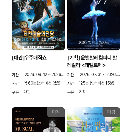
[대관]우주매직쇼
[기획] 윤별발레컴퍼니 발
레갈라 <데벨로페>
2026. 09. 12 ~ 2026. 09. 13
2026. 07. 31 ~ 2026. 07. 31
기간
기간
약 60분(인터미션 없음)
125분 (인터미션 15분)
시간
시간
대관
기획
구분
구분
마감
마감