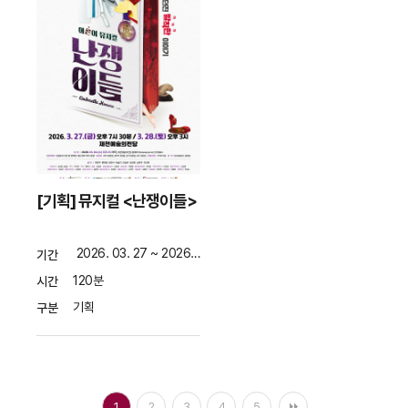
[기획] 뮤지컬 <난쟁이들>
2026. 03. 27 ~ 2026. 03. 28
기간
120분
시간
기획
구분
1
2
3
4
5