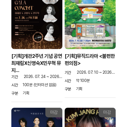
[기획]개관2주년 기념 공연
[기획]뮤직드라마 <불편한
최재림X신영숙X민우혁 뮤
편의점>
지…
2026. 07. 10 ~ 2026. 07. 10
기간
2026. 07. 24 ~ 2026. 07. 24
기간
약 100분
시간
100분 (인터미션 없음)
시간
기획
구분
기획
구분
마감
마감