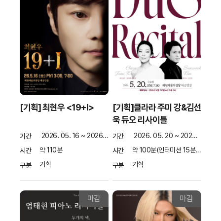
[기획] 최현우 <19+I>
[기획]클라라 주미 강&김선
욱 듀오 리사이틀
2026. 05. 16 ~ 2026. 05. 16
2026. 05. 20 ~ 2026. 05. 20
기간
기간
약 110분
약 100분(인터미션 15분 포함)
시간
시간
기획
기획
구분
구분
마감
마감