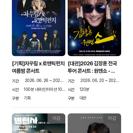
[기획]자우림 x 로맨틱펀치
[대관]2026 김장훈 전국
여름밤 콘서트
투어 콘서트 : 원맨쇼 - …
2026. 06. 26 ~ 2026. 06. 26
2026. 06. 20 ~ 2026. 06. 20
기간
기간
100분 내외(인터미션 10분)
120분
시간
시간
기획
대관
구분
구분
마감
마감