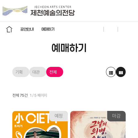
공연안내
예매하기
예매하기
기획
대관
전체
전체 75건
1 / 5 페이지
예정
마감