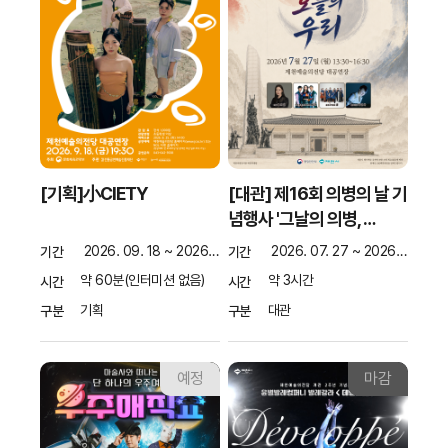
[기획]小CIETY
[대관] 제16회 의병의 날 기
념행사 '그날의 의병, …
2026. 09. 18 ~ 2026. 09. 18
2026. 07. 27 ~ 2026. 07. 27
기간
기간
약 60분(인터미션 없음)
약 3시간
시간
시간
기획
대관
구분
구분
예정
마감