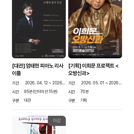
[대관] 엄태현 피아노 리사
[기획] 이희문 프로젝트 <
이틀
오방신과>
2026. 04. 12 ~ 2026. 04. 12
2026. 05. 01 ~ 2026. 05. 01
기간
기간
95분(인터미션 15분)
70분
시간
시간
대관
기획
구분
구분
마감