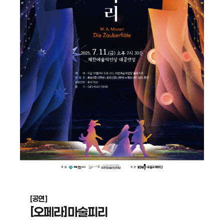
[공연]
[오페라]마술피리