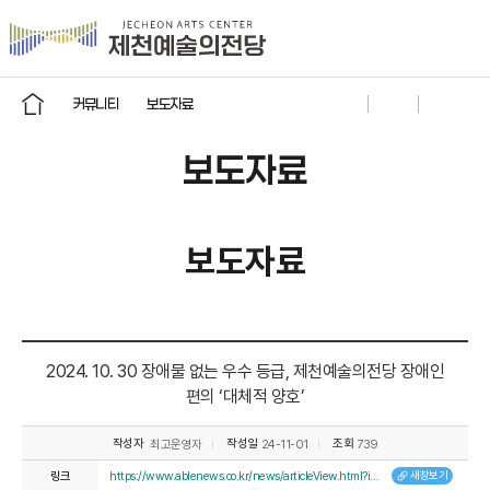
커뮤니티
보도자료
보도자료
보도자료
2024. 10. 30 장애물 없는 우수 등급, 제천예술의전당 장애인
편의 ‘대체적 양호’
작성자
작성일
조회
24-11-01
739
최고운영자
링크
https://www.ablenews.co.kr/news/articleView.html?idxno=215887
새창보기